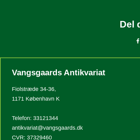
Del 
Vangsgaards Antikvariat
Fiolstræde 34-36,
1171 København K
Telefon: 33121344
antikvariat@vangsgaards.dk
CVR: 37329460