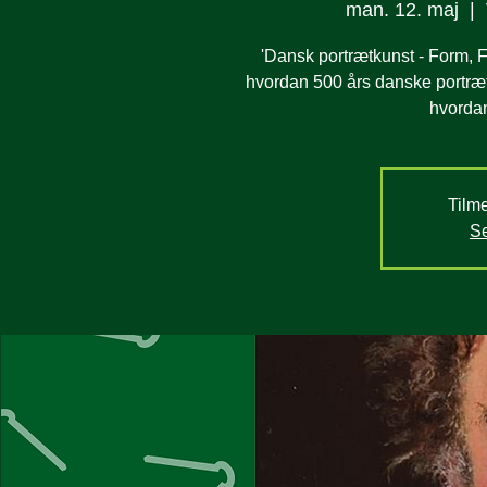
man. 12. maj
  |  
'Dansk portrætkunst - Form, F
hvordan 500 års danske portrætte
hvordan
Tilme
Se