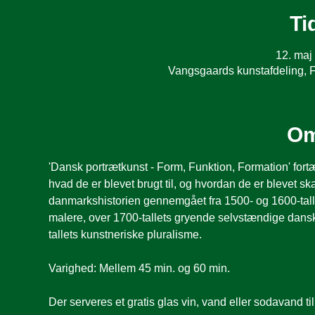
Ti
12. maj
Vangsgaards kunstafdeling, 
Om
'Dansk portrætkunst - Form, Funktion, Formation' fortæ
hvad de er blevet brugt til, og hvordan de er blevet s
danmarkshistorien gennemgået fra 1500- og 1600-talle
malere, over 1700-tallets gryende selvstændige dans
tallets kunstneriske pluralisme.
Varighed: Mellem 45 min. og 60 min.
Der serveres et gratis glas vin, vand eller sodavand ti