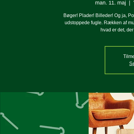
man. 11. maj
  |  
Bøger! Plader! Billeder! Og ja, P
udstoppede fugle. Rækken af mu
hvad er det, der
Tilme
Se