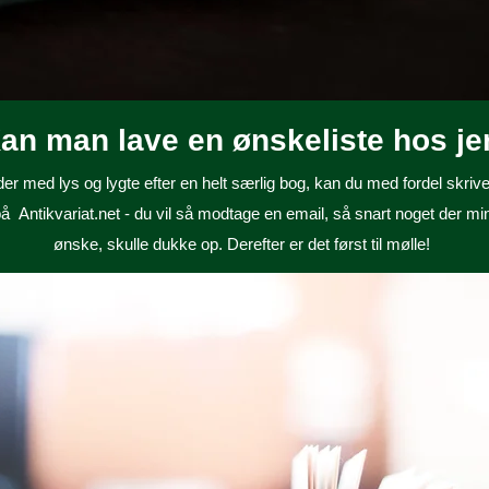
an man lave en ønskeliste hos je
der med lys og lygte efter en helt særlig bog, kan du med fordel skriv
på Antikvariat.net - du vil så modtage en email, så snart noget der mi
ønske, skulle dukke op. Derefter er det først til mølle!