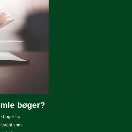
amle bøger?
e bøger fra
relevant som