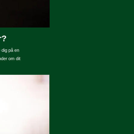
r?
e dig på en
nder om dit