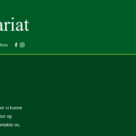
More
ner vi kunne
atur og
ontakte os,