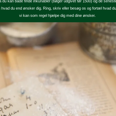
å du kan både finde inkunabler (bøger udgivet før 1500) og de seneste
 hvad du end ønsker dig.
Ring, skriv eller besøg os og fortæl hvad du 
vi kan som regel hjælpe dig med dine ønsker.