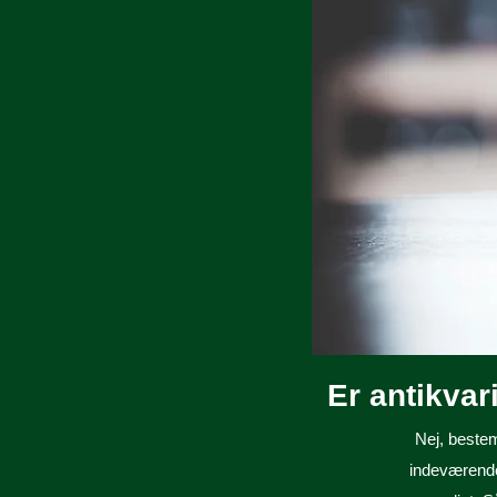
Er antikva
Nej, bestem
indeværende 