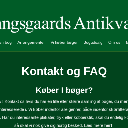
en bog
Arrangementer
Vi køber bøger
Bogudsalg
Om os
Kontakt og FAQ
Køber I bøger?
vi! Kontakt os hvis du har en lille eller større samling af bøger, du me
nteresserede i. Vi køber indenfor alle genrer, både indenfor skønlitter
ur. Har du interessante plakater, tryk eller kobberstik, skal du endelig k
så skal vi nok give dig hurtig besked. Læs mere
her
!