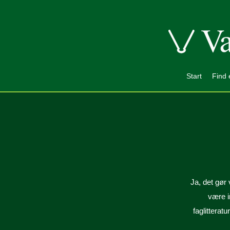
Start
Find 
Ja, det gør 
være i
faglitterat