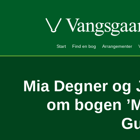
Start
Find en bog
Arrangementer
Mia Degner og 
om bogen ’M
Gu