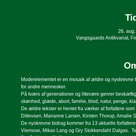
Ti
26. aug.
Vangsgaards Antikvariat, 
Om
Moderelementet er en mosaik af ældre og nyskrevne te
for andre mennesker. 
På tværs af generationer og litterære genrer beskæfti
skønhed, glæde, abort, familie, blod, natur, penge, kla
De ældre tekster er hentet fra værker af forfattere so
Ditlevsen, Marianne Larsen, Kirsten Thorup, Amalie Sk
De nyskrevne bidrag kommer fra 13 aktuelle forfattere
Viemose, Mikas Lang og Gry Stokkendahl Dalgas.  Tekst