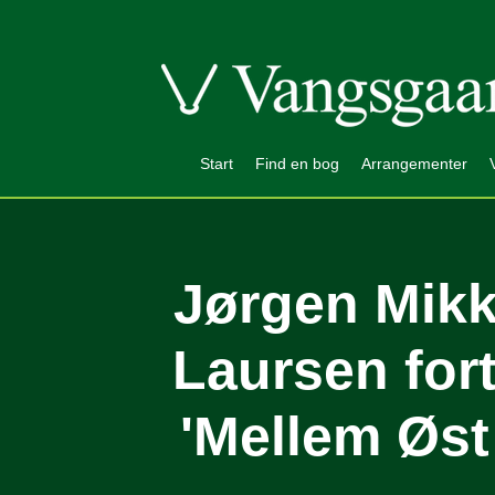
Start
Find en bog
Arrangementer
Jørgen Mik
Laursen for
'Mellem Øst 