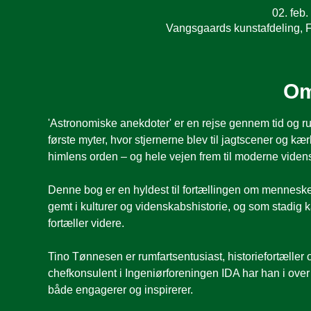
02. feb.
Vangsgaards kunstafdeling, 
Om
'Astronomiske anekdoter' er en rejse gennem tid og 
første myter, hvor stjernerne blev til jagtscener og kær
himlens orden – og hele vejen frem til moderne viden
Denne bog er en hyldest til fortællingen om menneskets 
gemt i kulturer og videnskabshistorie, og som stadig ka
fortæller videre.
Tino Tønnesen er rumfartsentusiast, historiefortæller og
chefkonsulent i Ingeniørforeningen IDA har han i over
både engagerer og inspirerer.