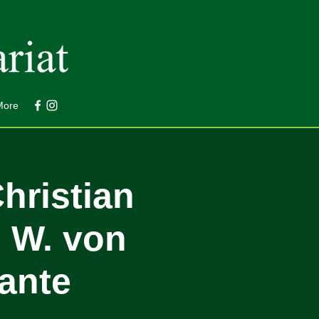
More
hristian
. W. von
ante