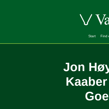
Start
Find 
Jon Høy
Kaaber 
Goe