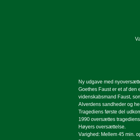
Va
Ny udgave med nyoversætte
Goethes Faust er et af den 
videnskabsmand Faust, som 
Alverdens sandheder og herl
Tragediens første del udkom
1990 oversættes tragediens 
Høyers oversættelse.
Varighed: Mellem 45 min. o