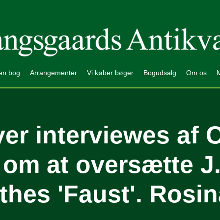
en bog
Arrangementer
Vi køber bøger
Bogudsalg
Om os
er interviewes af C
om at oversætte J
thes 'Faust'. Rosin