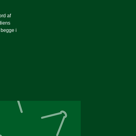
rd af
diens
 begge i