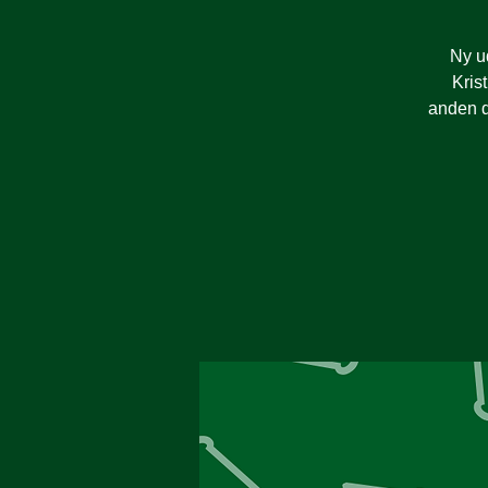
Ny u
Kris
anden d