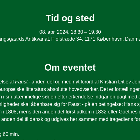
Tid og sted
08. apr. 2024, 18.30 – 19.30
ngsgaards Antikvariat, Fiolstræde 34, 1171 København, Danm
Om eventet
lse af 
Faust
 - anden del og med nyt forord af Kristian Ditlev Je
europæiske litteraturs absolutte hovedværker. Det er fortælling
i sin utæmmelige søgen efter erkendelse indgår en pagt med d
igheder skal åbenbare sig for Faust - på én betingelse: Hans sjæ
 i 1808, mens den anden del først udkom i 1832 efter Goethes d
anden del til dansk og udgives her sammen med tragediens førs
g 60 min.