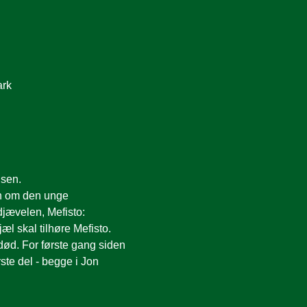
ark
nsen. 
en om den unge 
jævelen, Mefisto: 
l skal tilhøre Mefisto.
ød. For første gang siden 
te del - begge i Jon 