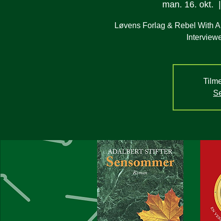
man. 16. okt.
  |
Løvens Forlag & Rebel With A C
Interviewe
Tilme
Se