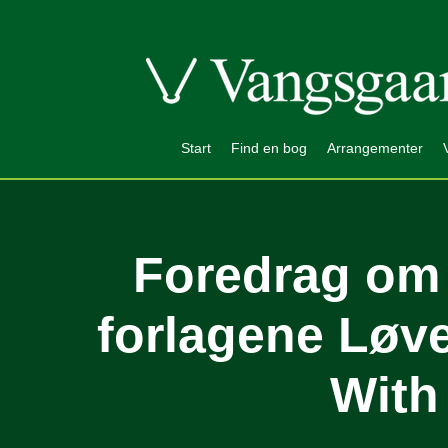
Start
Find en bog
Arrangementer
Foredrag om
forlagene Løv
With