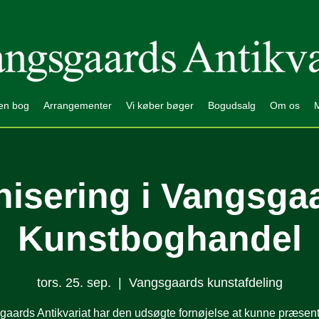
en bog
Arrangementer
Vi køber bøger
Bogudsalg
Om os
nisering i Vangsga
Kunstboghandel
tors. 25. sep.
  |  
Vangsgaards kunstafdeling
aards Antikvariat har den udsøgte fornøjelse at kunne præsen