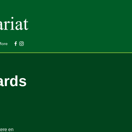
More
ards
tere en