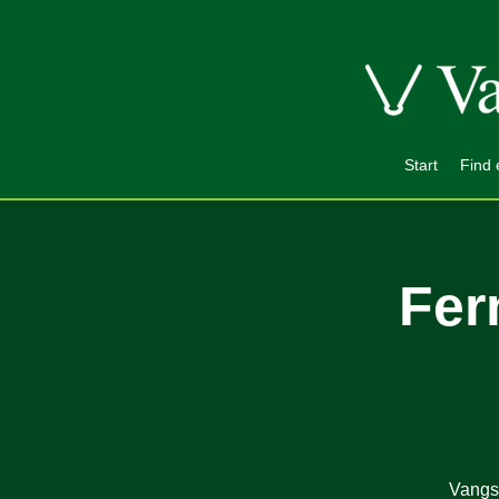
Start
Find 
Fer
Vangsg