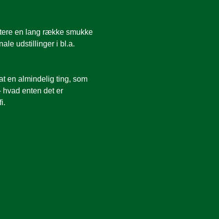
ntere en lang række smukke 
le udstillinger i bl.a. 
at en almindelig ting, som 
– hvad enten det er 
i.