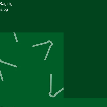
 Bag sig
iz og