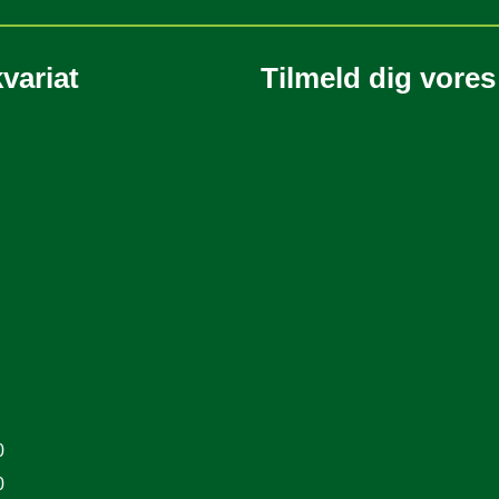
variat
Tilmeld dig vore
0
0