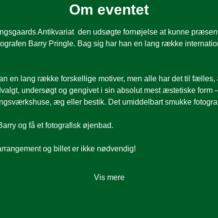
Om eventet
Vangsgaards Antikvariat  den udsøgte fornøjelse at kunne præse
otografen Barry Pringle. Bag sig har han en lang række internationa
n en lang række forskellige motiver, men alle har det til fælles, 
udvalgt, undersøgt og gengivet i sin absolut mest æstetiske form 
dingsværkshuse, æg eller bestik. Det umiddelbart smukke fotograf
arry og få et fotografisk øjenbad.
arrangement og billet er ikke nødvendig! 
Vis mere