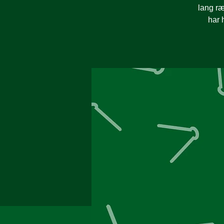
lang ræ
har 