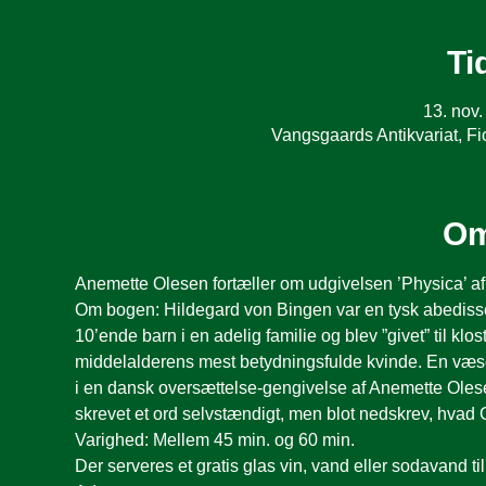
Ti
13. nov.
Vangsgaards Antikvariat, 
Om
Anemette Olesen fortæller om udgivelsen ’Physica’ a
Om bogen: Hildegard von Bingen var en tysk abedisse, 
10’ende barn i en adelig familie og blev ”givet” til kl
middelalderens mest betydningsfulde kvinde. En væsentl
i en dansk oversættelse-gengivelse af Anemette Olesen
skrevet et ord selvstændigt, men blot nedskrev, hvad 
Varighed: Mellem 45 min. og 60 min.
Der serveres et gratis glas vin, vand eller sodavand ti