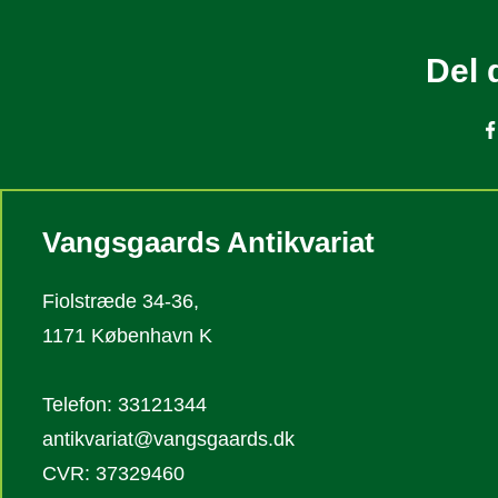
Del 
Vangsgaards Antikvariat
Fiolstræde 34-36,
1171 København K
Telefon: 33121344
antikvariat@vangsgaards.dk
CVR: 37329460