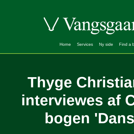
Home
Services
Ny side
Find a 
Thyge Christi
interviewes af 
bogen 'Dans