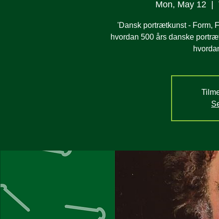
Mon, May 12
  |  
'Dansk portrætkunst - Form, F
hvordan 500 års danske portrætte
hvordan
Tilme
Se