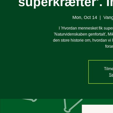
superkræfter'. 
Mon, Oct 14
  |  
Vang
I 'Hvordan mennesket fik superkr
'Naturvidenskaben genfortalt', 
den store historie om, hvordan vi
fora
Tilme
Se