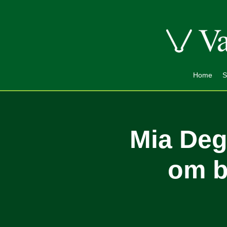
Home
S
Mia Deg
om b