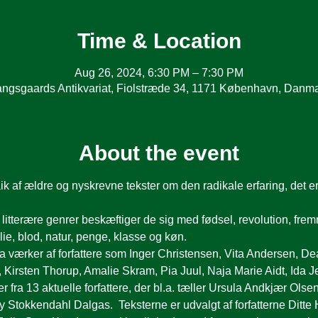
Time & Location
Aug 26, 2024, 6:30 PM – 7:30 PM
ngsgaards Antikvariat, Fiolstræde 34, 1171 København, Danm
About the event
 af ældre og nyskrevne tekster om den radikale erfaring, det e
litterære genrer beskæftiger de sig med fødsel, revolution, fre
ie, blod, natur, penge, klasse og køn.  
ra værker af forfattere som Inger Christensen, Vita Andersen, De
 Kirsten Thorup, Amalie Skram, Pia Juul, Naja Marie Aidt, Ida J
fra 13 aktuelle forfattere, der bl.a. tæller Ursula Andkjær Ols
Stokkendahl Dalgas.  Teksterne er udvalgt af forfatterne Ditte 