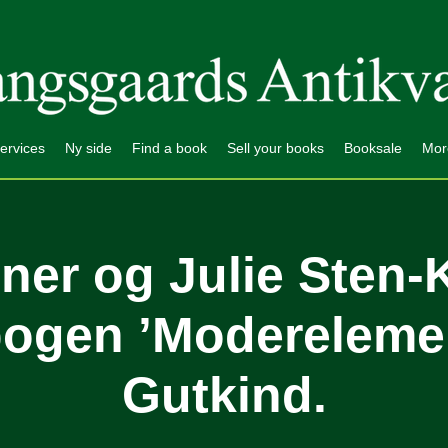
ervices
Ny side
Find a book
Sell your books
Booksale
Mor
ner og Julie Sten
ogen ’Moderelemen
Gutkind.