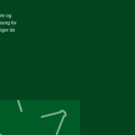
dre og
sorg for
iger de
.