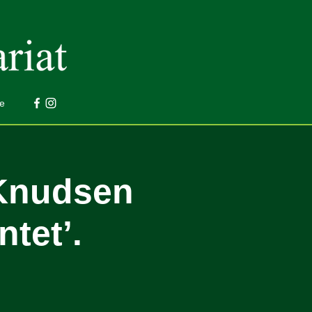
e
-Knudsen
tet’.