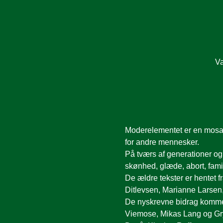
Va
Moderelementet er en mosaik
for andre mennesker. 
På tværs af generationer og 
skønhed, glæde, abort, famil
De ældre tekster er hentet f
Ditlevsen, Marianne Larsen,
De nyskrevne bidrag kommer 
Viemose, Mikas Lang og Gry 