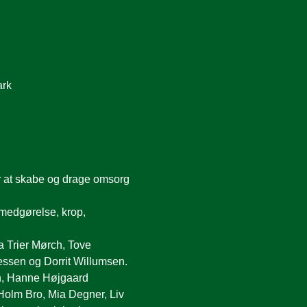
ark
r at skabe og drage omsorg 
mmedgørelse, krop, 
a Trier Mørch, Tove 
essen og Dorrit Willumsen. 
en, Hanne Højgaard 
Holm Bro, Mia Degner, Liv 