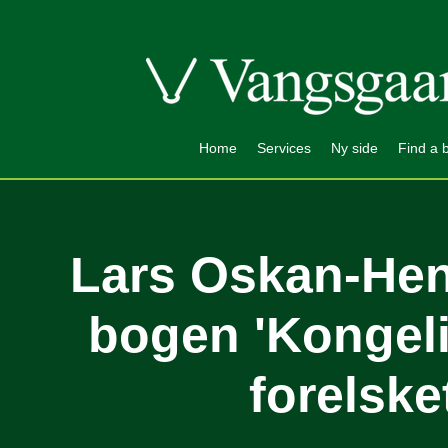
Home
Services
Ny side
Find a 
Lars Oskan-Hen
bogen 'Kongeli
forelsket