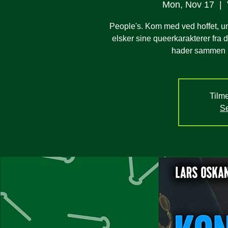
Mon, Nov 17
  |  
People's. Kom med ved hoffet, un
elsker sine queerkarakterer fra
hader sammen m
Tilme
Se