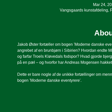
Mar 24, 2
Vangsgaards kunstafdeling, 
Abou
Jakob Øster fortæller om bogen 'Moderne danske even
angrebet af en brunbjørn i Sibirien? Hvordan endte M
og farfar Troels Kløvedals fodspor? Hvad gjorde bjerg
på en pæl – og hvorfor har Andreas Mogensen hakke
Dette er bare nogle af de unikke fortællinger om menne
bogen 'Moderne danske eventyrere'.