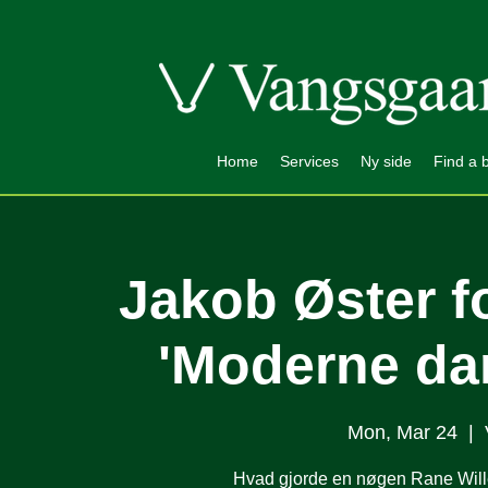
Home
Services
Ny side
Find a 
Jakob Øster f
'Moderne da
Mon, Mar 24
  |  
Hvad gjorde en nøgen Rane Willer