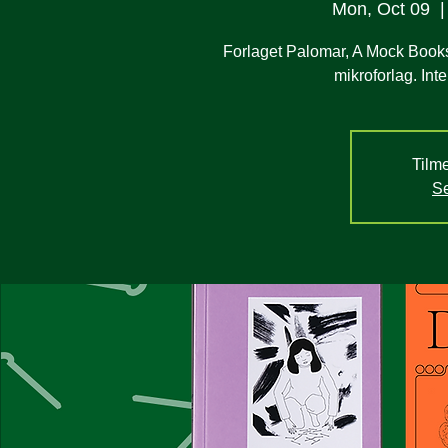
Mon, Oct 09
  |
Forlaget Palomar, A Mock Books &
mikroforlag. Int
Tilme
Se