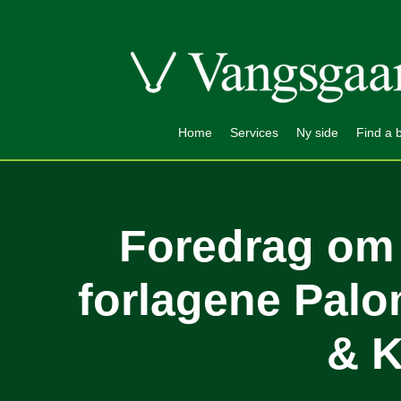
Home
Services
Ny side
Find a 
Foredrag om
forlagene Pal
& K