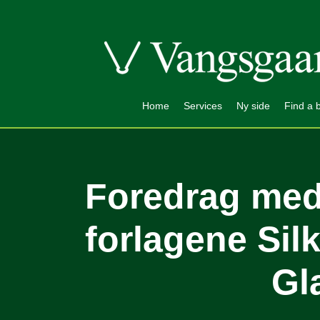
Home
Services
Ny side
Find a 
Foredrag med
forlagene Sil
Gl