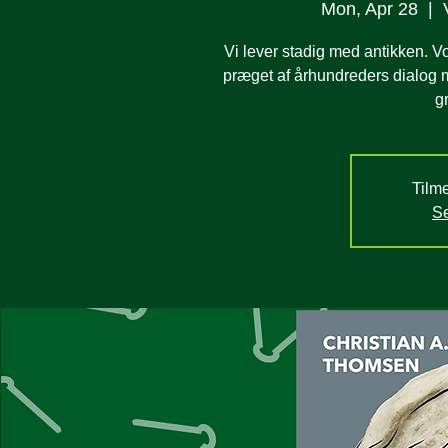
Mon, Apr 28
  |  
Vi lever stadig med antikken. Vor
præget af århundreders dialog m
g
Tilme
Se