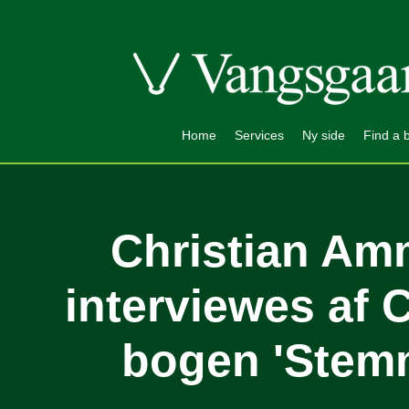
Home
Services
Ny side
Find a 
Christian Am
interviewes af 
bogen 'Stemm