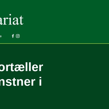
e
ortæller
stner i