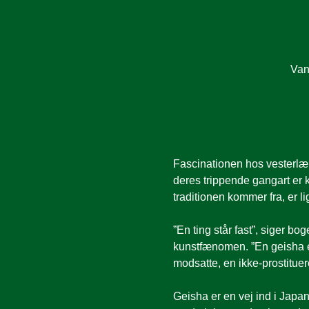
Van
Fascinationen hos vesterlæn
deres trippende gangart er 
traditionen kommer fra, er li
”En ting står fast”, siger bo
kunstfænomen. ”En geisha er
modsatte, en ikke-prostituer
Geisha er en vej ind i Japan