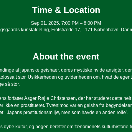
Time & Location
Sep 01, 2025, 7:00 PM – 8:00 PM
gsgaards kunstafdeling, Fiolstræde 17, 1171 København, Dan
About the event
dinge af japanske geishaer, deres mystiske hvide ansigter, de
kolossalt stor. Usikkerheden og uvidenheden om, hvad de egentli
ge så stor.
gens forfatter Asger Røjle Christensen, der har studeret dette hel
 ikke en prostitueret. Tværtimod var en geisha fra begyndelsen
et i Japans prostitutionsmiljø, men som havde en anden rolle”.
s dybe kultur, og bogen beretter om fænomenets kulturhistorie fra 