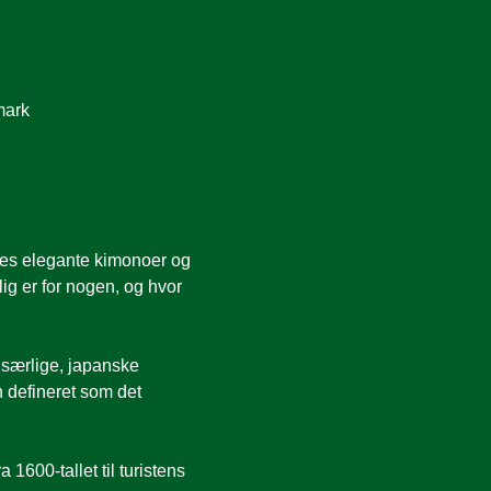
mark
res elegante kimonoer og 
g er for nogen, og hvor 
t særlige, japanske 
 defineret som det 
1600-tallet til turistens 