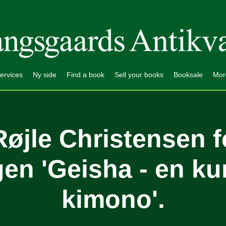
ervices
Ny side
Find a book
Sell your books
Booksale
Mor
øjle Christensen f
en 'Geisha - en kun
kimono'.