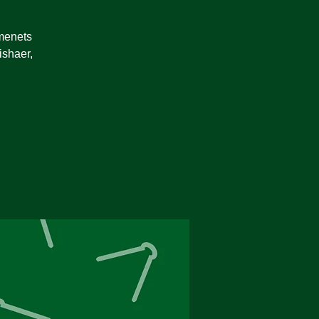
omenets
ishaer,