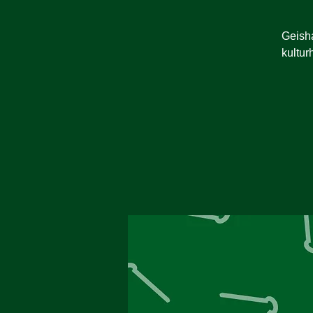
Geisha
kultur