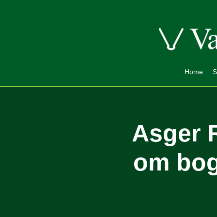
Home
S
Asger R
om bog